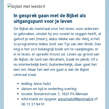
In gesprek gaan met de Bijbel als
uitgangspunt voor je leven
De Bijbel als materiaal voor het leven, voor iedereen
te gebruiken, omdat hij ons zoveel te zeggen heeft, al
geloof je niet (meer), aldus Mieke van der Weij, in het
tv programma ‘Adieu God’ van Tijs van den Brink. Dan
nóg is het zo'n belangrijk boek om te raadplegen, er
in te lezen, er spreekt troost uit. Leven op grond van
de Bijbel, de God van Abraham, Isaak en Jakob. Of u
nu interkerkelijk bent, buitenkerkelijk, daar gaat het
niet om. Waar het wel om gaat is dat de Bijbel
centraal staat.
leiding: Anna Hulst
datum en tijd in onderling overleg
locatie: Bonairestraat 7, 1825 PX Alkmaar
informatie en opgave:
anna.hulst@kpnmail.nl
of
06 13 37 84 91