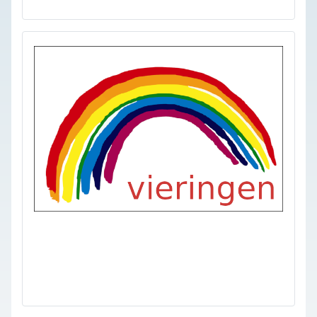
viering
samen verder
anbi
vertrouwenspersonen
privacy